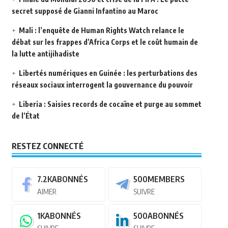
secret supposé de Gianni Infantino au Maroc
Mali : l’enquête de Human Rights Watch relance le
débat sur les frappes d’Africa Corps et le coût humain de
la lutte antijihadiste
Libertés numériques en Guinée : les perturbations des
réseaux sociaux interrogent la gouvernance du pouvoir
Liberia : Saisies records de cocaïne et purge au sommet
de l’État
RESTEZ CONNECTÉ
7.2K
ABONNÉS
500
MEMBERS
AIMER
SUIVRE
1K
ABONNÉS
500
ABONNÉS
SUIVRE
SUIVRE