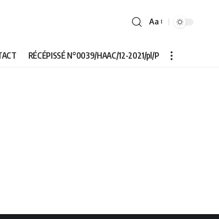
Aa
Font
Resizer
TACT
RÉCÉPISSÉ N°0039/HAAC/12-2021/pl/P