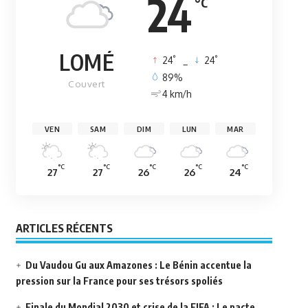
24
°C
LOMÉ
°
°
24
_
24
89%
Couvert
4 km/h
VEN
SAM
DIM
LUN
MAR
°C
°C
°C
°C
°C
27
27
26
26
24
ARTICLES RÉCENTS
Du Vaudou Gu aux Amazones : Le Bénin accentue la
pression sur la France pour ses trésors spoliés
Finale du Mondial 2030 et crise de la FIFA : Le pacte