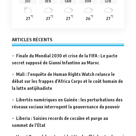
JEU
VEN
SAM
DIM
LUN
°C
°C
°C
°C
°C
27
27
27
26
27
ARTICLES RÉCENTS
Finale du Mondial 2030 et crise de la FIFA : Le pacte
secret supposé de Gianni Infantino au Maroc
Mali : l’enquête de Human Rights Watch relance le
débat sur les frappes d’Africa Corps et le coût humain de
la lutte antijihadiste
Libertés numériques en Guinée : les perturbations des
réseaux sociaux interrogent la gouvernance du pouvoir
Liberia : Saisies records de cocaïne et purge au
sommet de l’État