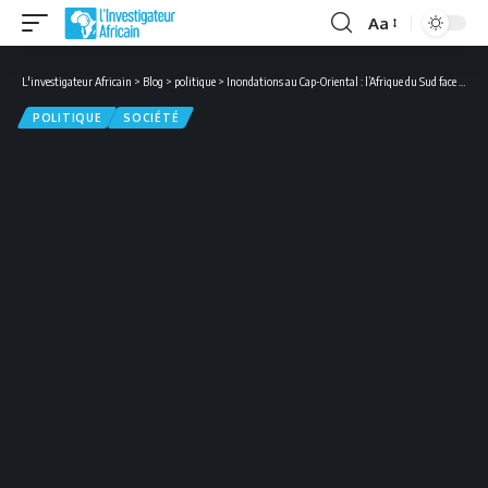
Aa
Font
Resizer
L'investigateur Africain
>
Blog
>
politique
>
Inondations au Cap-Oriental : l’Afrique du Sud face à la brutalité du climat
POLITIQUE
SOCIÉTÉ