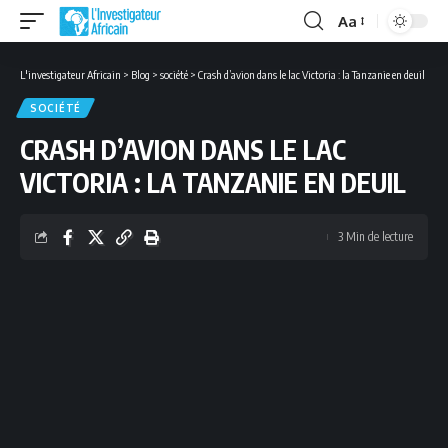
Aa
Font
Resizer
L'investigateur Africain
>
Blog
>
société
>
Crash d’avion dans le lac Victoria : la Tanzanie en deuil
SOCIÉTÉ
CRASH D’AVION DANS LE LAC
VICTORIA : LA TANZANIE EN DEUIL
3 Min de lecture