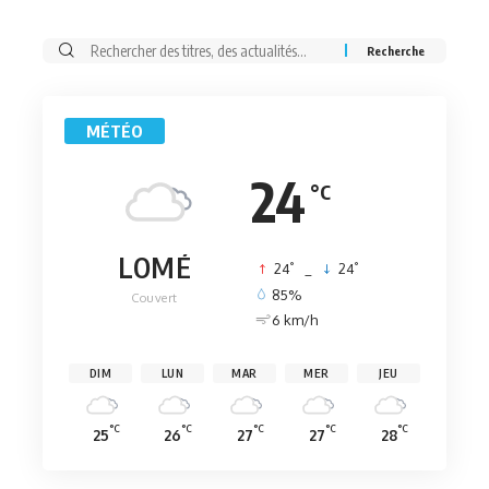
Rechercher:
MÉTÉO
24
°C
LOMÉ
°
°
24
_
24
85%
Couvert
6 km/h
DIM
LUN
MAR
MER
JEU
°C
°C
°C
°C
°C
25
26
27
27
28