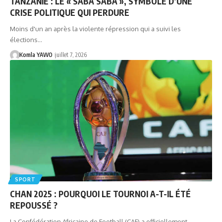
TANZANIE : LE « SABA SABA », SYMBOLE D’UNE
CRISE POLITIQUE QUI PERDURE
Moins d'un an après la violente répression qui a suivi les
élections…
Komla YAWO
juillet 7, 2026
SPORT
CHAN 2025 : POURQUOI LE TOURNOI A-T-IL ÉTÉ
REPOUSSÉ ?
La Confédération Africaine de Football (CAF) a officiellement