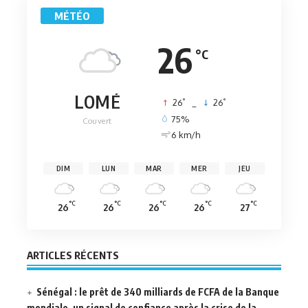
MÉTÉO
26
°C
LOMÉ
°
°
26
_
26
75%
Couvert
6 km/h
DIM
LUN
MAR
MER
JEU
°C
°C
°C
°C
°C
26
26
26
26
27
ARTICLES RÉCENTS
Sénégal : le prêt de 340 milliards de FCFA de la Banque
mondiale, un signal de confiance après la crise de la