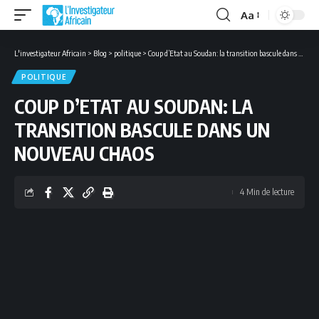
Aa
Font
Resizer
L'investigateur Africain
>
Blog
>
politique
>
Coup d’Etat au Soudan: la transition bascule dans un nouveau chaos
POLITIQUE
COUP D’ETAT AU SOUDAN: LA
TRANSITION BASCULE DANS UN
NOUVEAU CHAOS
4 Min de lecture