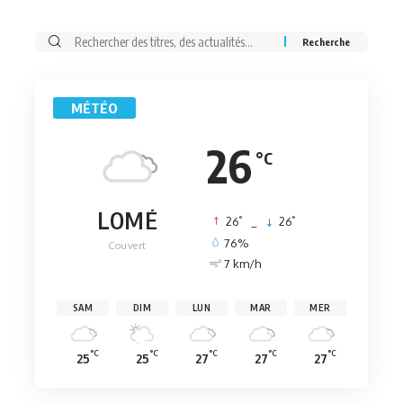
Rechercher:
MÉTÉO
26
°C
LOMÉ
°
°
26
_
26
76%
Couvert
7 km/h
SAM
DIM
LUN
MAR
MER
°C
°C
°C
°C
°C
25
25
27
27
27