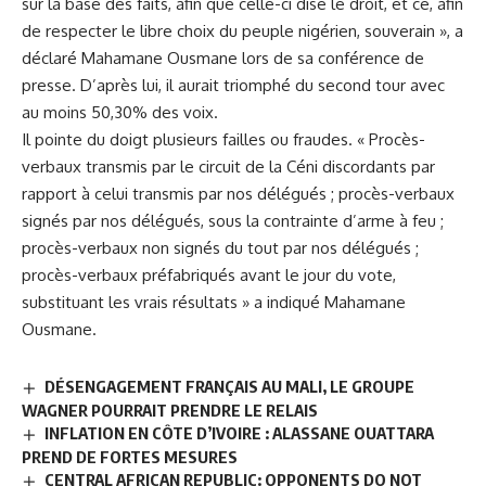
sur la base des faits, afin que celle-ci dise le droit, et ce, afin
de respecter le libre choix du peuple nigérien, souverain », a
déclaré Mahamane Ousmane lors de sa conférence de
presse. D’après lui, il aurait triomphé du second tour avec
au moins 50,30% des voix.
Il pointe du doigt plusieurs failles ou fraudes. « Procès-
verbaux transmis par le circuit de la Céni discordants par
rapport à celui transmis par nos délégués ; procès-verbaux
signés par nos délégués, sous la contrainte d’arme à feu ;
procès-verbaux non signés du tout par nos délégués ;
procès-verbaux préfabriqués avant le jour du vote,
substituant les vrais résultats » a indiqué Mahamane
Ousmane.
DÉSENGAGEMENT FRANÇAIS AU MALI, LE GROUPE
WAGNER POURRAIT PRENDRE LE RELAIS
INFLATION EN CÔTE D’IVOIRE : ALASSANE OUATTARA
PREND DE FORTES MESURES
CENTRAL AFRICAN REPUBLIC: OPPONENTS DO NOT