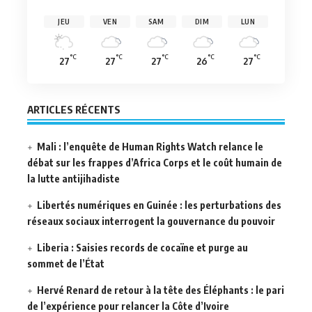
JEU
VEN
SAM
DIM
LUN
°C
°C
°C
°C
°C
27
27
27
26
27
ARTICLES RÉCENTS
Mali : l’enquête de Human Rights Watch relance le
débat sur les frappes d’Africa Corps et le coût humain de
la lutte antijihadiste
Libertés numériques en Guinée : les perturbations des
réseaux sociaux interrogent la gouvernance du pouvoir
Liberia : Saisies records de cocaïne et purge au
sommet de l’État
Hervé Renard de retour à la tête des Éléphants : le pari
de l’expérience pour relancer la Côte d’Ivoire