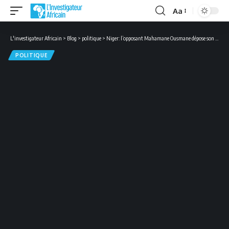
Aa
Font
Resizer
L'investigateur Africain
>
Blog
>
politique
>
Niger: l’opposant Mahamane Ousmane dépose son recours auprès de la Cour constitutionnelle
POLITIQUE