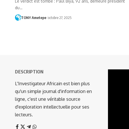
Le verdict est tombé : Paul Biya, 92 ans, demeure président
du…
TONY Ametepe
octobre 27, 2025
DESCRIPTION
Lecteur
vidéo
L'Investigateur Africain est bien plus
qu'un simple journal d'information en
ligne, c'est une véritable source
d'exploration intellectuelle pour ses
lecteurs.