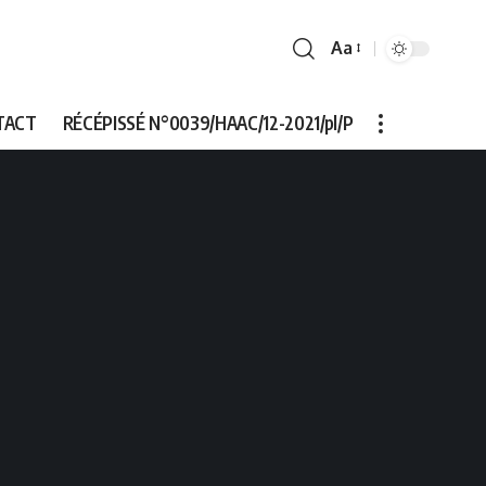
Aa
Font
Resizer
TACT
RÉCÉPISSÉ N°0039/HAAC/12-2021/pl/P