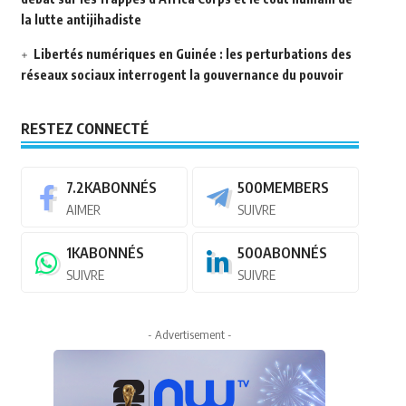
la lutte antijihadiste
Libertés numériques en Guinée : les perturbations des
réseaux sociaux interrogent la gouvernance du pouvoir
RESTEZ CONNECTÉ
7.2K
ABONNÉS
500
MEMBERS
AIMER
SUIVRE
1K
ABONNÉS
500
ABONNÉS
SUIVRE
SUIVRE
- Advertisement -