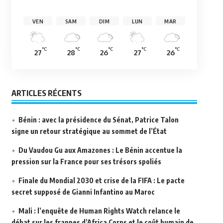
VEN
SAM
DIM
LUN
MAR
°C
°C
°C
°C
°C
27
28
26
27
26
ARTICLES RÉCENTS
Bénin : avec la présidence du Sénat, Patrice Talon
signe un retour stratégique au sommet de l’État
Du Vaudou Gu aux Amazones : Le Bénin accentue la
pression sur la France pour ses trésors spoliés
Finale du Mondial 2030 et crise de la FIFA : Le pacte
secret supposé de Gianni Infantino au Maroc
Mali : l’enquête de Human Rights Watch relance le
débat sur les frappes d’Africa Corps et le coût humain de