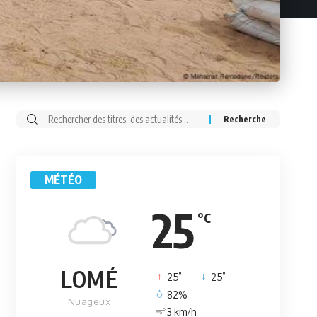
Rechercher:
MÉTÉO
25
°C
LOMÉ
°
°
25
_
25
82%
Nuageux
3 km/h