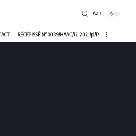
Aa
Font
Resizer
TACT
RÉCÉPISSÉ N°0039/HAAC/12-2021/pl/P