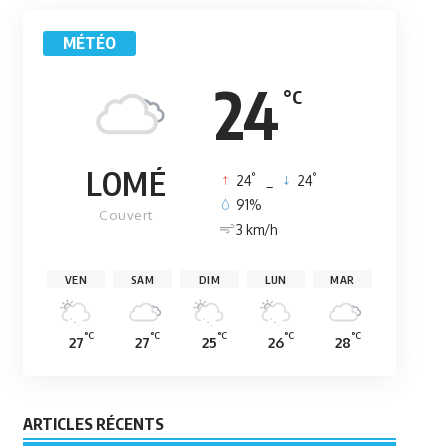
MÉTÉO
24
°C
LOMÉ
°
°
24
_
24
91%
Couvert
3 km/h
VEN
SAM
DIM
LUN
MAR
°C
°C
°C
°C
°C
27
27
25
26
28
ARTICLES RÉCENTS