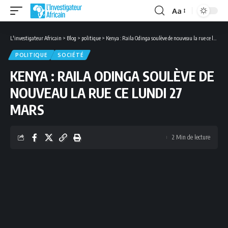
Aa
Font
Resizer
L'investigateur Africain
>
Blog
>
politique
>
Kenya : Raila Odinga soulève de nouveau la rue ce lundi 27 mars
POLITIQUE
SOCIÉTÉ
KENYA : RAILA ODINGA SOULÈVE DE
NOUVEAU LA RUE CE LUNDI 27
MARS
2 Min de lecture