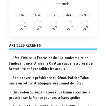
4 km/h
SAM
DIM
LUN
MAR
MER
°C
°C
°C
°C
°C
27
26
25
27
25
ARTICLES RÉCENTS
Côte d’Ivoire : à l’occasion du 66e anniversaire de
l’indépendance, Alassane Ouattara appelle à préserver
la stabilité et à consolider les acquis
Bénin : avec la présidence du Sénat, Patrice Talon
signe un retour stratégique au sommet de l’État
Du Vaudou Gu aux Amazones : Le Bénin accentue la
pression sur la France pour ses trésors spoliés