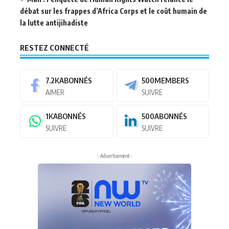
débat sur les frappes d’Africa Corps et le coût humain de
la lutte antijihadiste
RESTEZ CONNECTÉ
7.2K
ABONNÉS
500
MEMBERS
AIMER
SUIVRE
1K
ABONNÉS
500
ABONNÉS
SUIVRE
SUIVRE
- Advertisement -