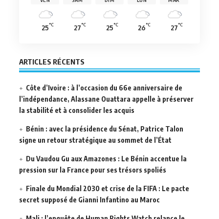
°C
°C
°C
°C
°C
25
27
25
26
27
ARTICLES RÉCENTS
Côte d’Ivoire : à l’occasion du 66e anniversaire de
l’indépendance, Alassane Ouattara appelle à préserver
la stabilité et à consolider les acquis
Bénin : avec la présidence du Sénat, Patrice Talon
signe un retour stratégique au sommet de l’État
Du Vaudou Gu aux Amazones : Le Bénin accentue la
pression sur la France pour ses trésors spoliés
Finale du Mondial 2030 et crise de la FIFA : Le pacte
secret supposé de Gianni Infantino au Maroc
Mali : l’enquête de Human Rights Watch relance le