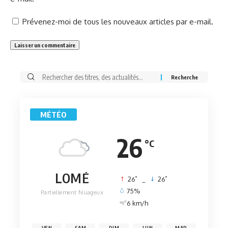
Prévenez-moi de tous les nouveaux articles par e-mail.
Rechercher:
MÉTÉO
26
°C
LOMÉ
°
°
26
_
26
75%
Partiellement Nuageux
6 km/h
VEN
SAM
DIM
LUN
MAR