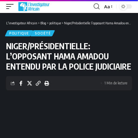
Aa
Font
Resizer
L'investigateur Africain
>
Blog
>
politique
>
Niger/Présidentielle: l’opposant Hama Amadou entendu par la police judiciaire
POLITIQUE
SOCIÉTÉ
NIGER/PRÉSIDENTIELLE:
L’OPPOSANT HAMA AMADOU
ENTENDU PAR LA POLICE JUDICIAIRE
1 Min de lecture