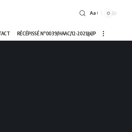
Aa
Font
Resizer
TACT
RÉCÉPISSÉ N°0039/HAAC/12-2021/pl/P