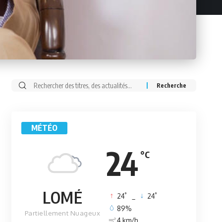
Rechercher:
MÉTÉO
24
°C
LOMÉ
°
°
24
_
24
89%
Partiellement Nuageux
4 km/h