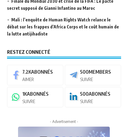
Finale du Mondial 2030 et crise de la FIFA : Le pacte
secret supposé de Gianni Infantino au Maroc
Mali : l’enquête de Human Rights Watch relance le
débat sur les frappes d’Africa Corps et le coût humain de
la lutte antijihadiste
RESTEZ CONNECTÉ
7.2K
ABONNÉS
500
MEMBERS
AIMER
SUIVRE
1K
ABONNÉS
500
ABONNÉS
SUIVRE
SUIVRE
- Advertisement -