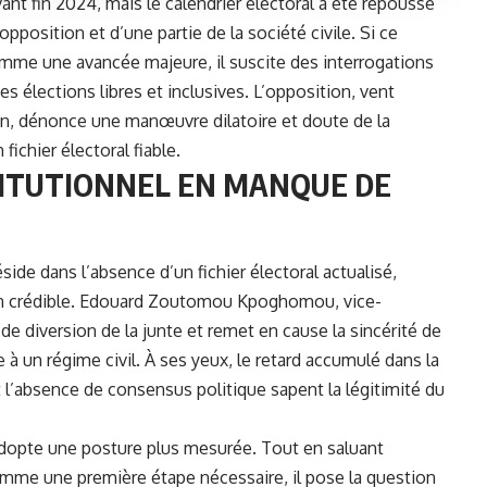
vant fin 2024, mais le calendrier électoral a été repoussé
opposition et d’une partie de la société civile. Si ce
mme une avancée majeure, il suscite des interrogations
des élections libres et inclusives. L’opposition, vent
ion, dénonce une manœuvre dilatoire et doute de la
ichier électoral fiable.
ITUTIONNEL EN MANQUE DE
ide dans l’absence d’un fichier électoral actualisé,
utin crédible. Edouard Zoutomou Kpoghomou, vice-
e diversion de la junte et remet en cause la sincérité de
à un régime civil. À ses yeux, le retard accumulé dans la
t l’absence de consensus politique sapent la légitimité du
adopte une posture plus mesurée. Tout en saluant
mme une première étape nécessaire, il pose la question