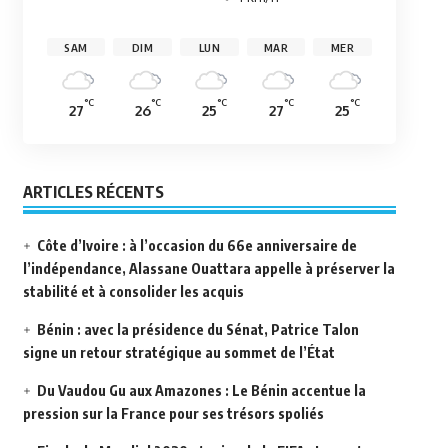
SAM
DIM
LUN
MAR
MER
°C
°C
°C
°C
°C
27
26
25
27
25
ARTICLES RÉCENTS
Côte d’Ivoire : à l’occasion du 66e anniversaire de
l’indépendance, Alassane Ouattara appelle à préserver la
stabilité et à consolider les acquis
Bénin : avec la présidence du Sénat, Patrice Talon
signe un retour stratégique au sommet de l’État
Du Vaudou Gu aux Amazones : Le Bénin accentue la
pression sur la France pour ses trésors spoliés