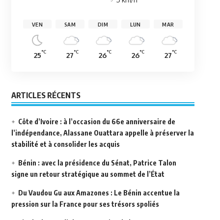
VEN
SAM
DIM
LUN
MAR
°C
°C
°C
°C
°C
25
27
26
26
27
ARTICLES RÉCENTS
Côte d’Ivoire : à l’occasion du 66e anniversaire de
l’indépendance, Alassane Ouattara appelle à préserver la
stabilité et à consolider les acquis
Bénin : avec la présidence du Sénat, Patrice Talon
signe un retour stratégique au sommet de l’État
Du Vaudou Gu aux Amazones : Le Bénin accentue la
pression sur la France pour ses trésors spoliés