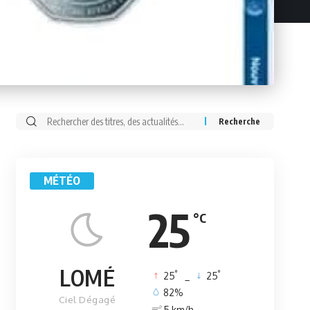
Rechercher:
MÉTÉO
25
°C
LOMÉ
°
°
25
_
25
82%
Ciel Dégagé
5 km/h