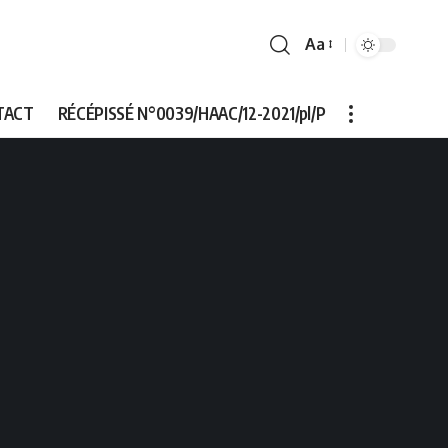
Aa
Font
Resizer
TACT
RÉCÉPISSÉ N°0039/HAAC/12-2021/pl/P