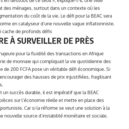
s en dessous de ce seuil », explique-t-il. Une telle
chat des ménages, surtout dans un contexte où les
mentation du coût de la vie. Le défi pour la BEAC sera
forme en catalyseur d’une nouvelle vague inflationniste.
ui cache de profonds défis
E À SURVEILLER DE PRÈS
ajeure pour la fluidité des transactions en Afrique
urie de monnaie qui compliquait la vie quotidienne des
èce de 200 FCFA pose un véritable défi économique. Si
d’encourager des hausses de prix injustifiées, fragilisant
s.
 un succès durable, il est impératif que la BEAC
pièces sur l’économie réelle et mette en place des
ortuniste. Car si la réforme se veut une solution à la
ne nouvelle source d’instabilité monétaire et sociale.