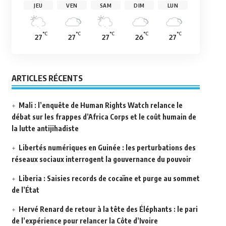
JEU
VEN
SAM
DIM
LUN
°C
°C
°C
°C
°C
27
27
27
26
27
ARTICLES RÉCENTS
Mali : l’enquête de Human Rights Watch relance le
débat sur les frappes d’Africa Corps et le coût humain de
la lutte antijihadiste
Libertés numériques en Guinée : les perturbations des
réseaux sociaux interrogent la gouvernance du pouvoir
Liberia : Saisies records de cocaïne et purge au sommet
de l’État
Hervé Renard de retour à la tête des Éléphants : le pari
de l’expérience pour relancer la Côte d’Ivoire