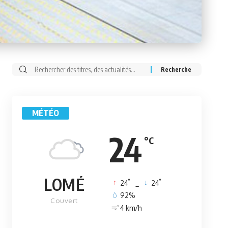
Rechercher:
MÉTÉO
24
°C
LOMÉ
°
°
24
_
24
92%
Couvert
4 km/h