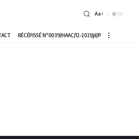
Aa
Font
Resizer
TACT
RÉCÉPISSÉ N°0039/HAAC/12-2021/pl/P