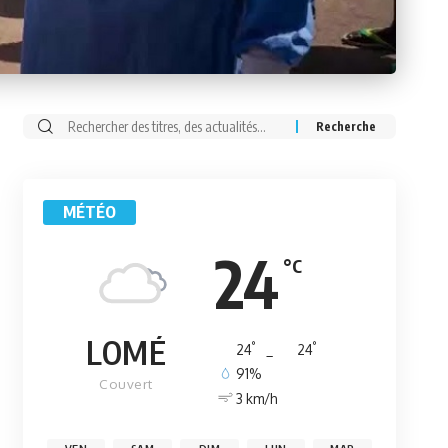
Rechercher:
MÉTÉO
24
°C
LOMÉ
°
°
24
_
24
91%
Couvert
3 km/h