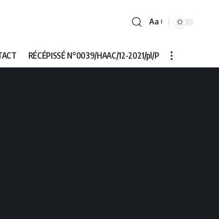
Aa
Font
Resizer
TACT
RÉCÉPISSÉ N°0039/HAAC/12-2021/pl/P