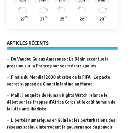
VEN
SAM
DIM
LUN
MAR
°C
°C
°C
°C
°C
27
27
25
26
28
ARTICLES RÉCENTS
Du Vaudou Gu aux Amazones : Le Bénin accentue la
pression sur la France pour ses trésors spoliés
Finale du Mondial 2030 et crise de la FIFA : Le pacte
secret supposé de Gianni Infantino au Maroc
Mali : l’enquête de Human Rights Watch relance le
débat sur les frappes d’Africa Corps et le coût humain de
la lutte antijihadiste
Libertés numériques en Guinée : les perturbations des
réseaux sociaux interrogent la gouvernance du pouvoir