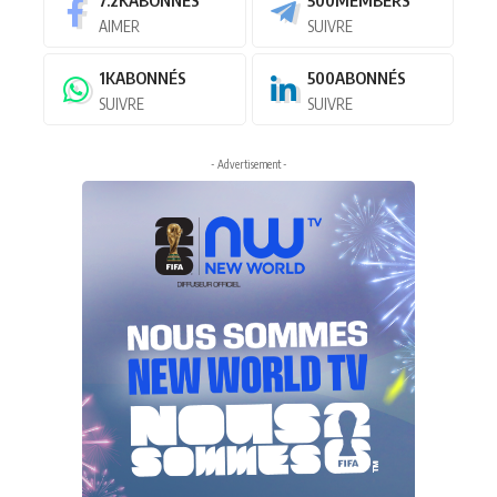
7.2K
ABONNÉS
500
MEMBERS
AIMER
SUIVRE
1K
ABONNÉS
500
ABONNÉS
SUIVRE
SUIVRE
- Advertisement -