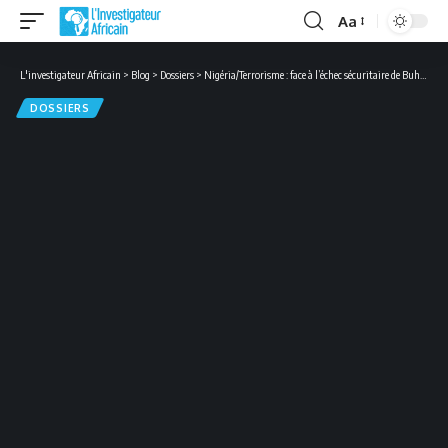
Aa
Font
Resizer
L'investigateur Africain
>
Blog
>
Dossiers
>
Nigéria/Terrorisme : face à l’échec sécuritaire de Buhari, Boko Haram étend ses tentacules
DOSSIERS