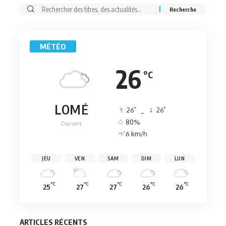
Rechercher:
MÉTÉO
26
°C
LOMÉ
°
°
26
_
26
80%
Couvert
6 km/h
JEU
VEN
SAM
DIM
LUN
°C
°C
°C
°C
°C
25
27
27
26
26
ARTICLES RÉCENTS