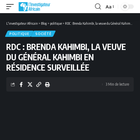
Aa
Font
Resizer
L'investigateur Africain
>
Blog
>
politique
>
RDC : Brenda Kahimbi, la veuve du Général Kahimbi en résidence surveillée
POLITIQUE
SOCIÉTÉ
RDC : BRENDA KAHIMBI, LA VEUVE
DU GÉNÉRAL KAHIMBI EN
RÉSIDENCE SURVEILLÉE
3 Min de lecture