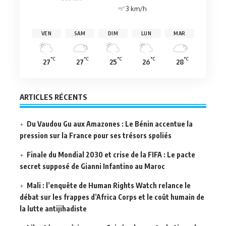
3 km/h
VEN
SAM
DIM
LUN
MAR
°C
°C
°C
°C
°C
27
27
25
26
28
ARTICLES RÉCENTS
Du Vaudou Gu aux Amazones : Le Bénin accentue la
pression sur la France pour ses trésors spoliés
Finale du Mondial 2030 et crise de la FIFA : Le pacte
secret supposé de Gianni Infantino au Maroc
Mali : l’enquête de Human Rights Watch relance le
débat sur les frappes d’Africa Corps et le coût humain de
la lutte antijihadiste