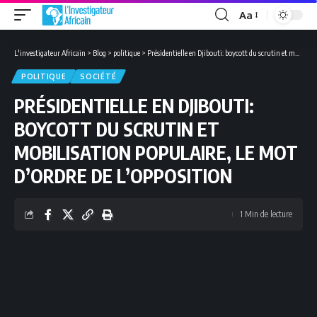
Aa
Font
Resizer
L'investigateur Africain
>
Blog
>
politique
>
Présidentielle en Djibouti: boycott du scrutin et mobilisation populaire, le mot d’ordre de l’opposition
POLITIQUE
SOCIÉTÉ
PRÉSIDENTIELLE EN DJIBOUTI:
BOYCOTT DU SCRUTIN ET
MOBILISATION POPULAIRE, LE MOT
D’ORDRE DE L’OPPOSITION
1 Min de lecture