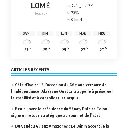
LOMÉ
°
°
27
_
27
73%
Nuageux
6 km/h
SAM
DIM
LUN
MAR
MER
°C
°C
°C
°C
°C
27
25
25
27
27
ARTICLES RÉCENTS
Côte d’Ivoire : à l’occasion du 66e anniversaire de
l’indépendance, Alassane Ouattara appelle à préserver
la stabilité et à consolider les acquis
Bénin : avec la présidence du Sénat, Patrice Talon
signe un retour stratégique au sommet de l’État
Du Vaudou Gu aux Amazones : Le Bénin accentue la