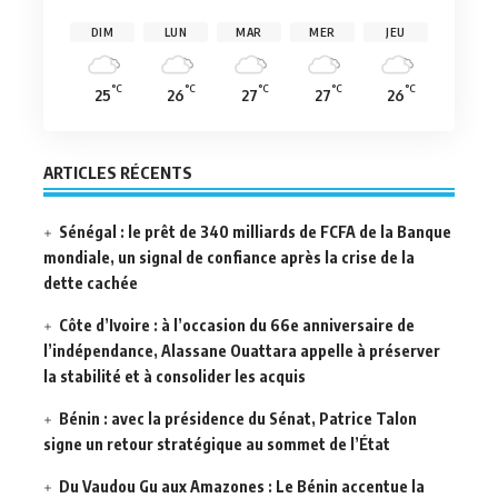
DIM
LUN
MAR
MER
JEU
°C
°C
°C
°C
°C
25
26
27
27
26
ARTICLES RÉCENTS
Sénégal : le prêt de 340 milliards de FCFA de la Banque
mondiale, un signal de confiance après la crise de la
dette cachée
Côte d’Ivoire : à l’occasion du 66e anniversaire de
l’indépendance, Alassane Ouattara appelle à préserver
la stabilité et à consolider les acquis
Bénin : avec la présidence du Sénat, Patrice Talon
signe un retour stratégique au sommet de l’État
Du Vaudou Gu aux Amazones : Le Bénin accentue la