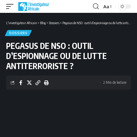
Aa
Font
Resizer
L'investigateur Africain
>
Blog
>
Dossiers
>
Pegasus de NSO : outil d’espionnage ou de lutte antiterroriste ?
DOSSIERS
PEGASUS DE NSO : OUTIL
D’ESPIONNAGE OU DE LUTTE
ANTITERRORISTE ?
2 Min de lecture