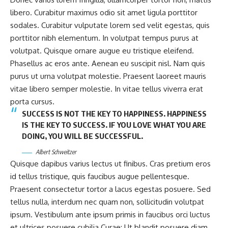
libero. Curabitur maximus odio sit amet ligula porttitor
sodales. Curabitur vulputate lorem sed velit egestas, quis
porttitor nibh elementum. In volutpat tempus purus at
volutpat. Quisque ornare augue eu tristique eleifend.
Phasellus ac eros ante. Aenean eu suscipit nisl. Nam quis
purus ut urna volutpat molestie. Praesent laoreet mauris
vitae libero semper molestie. In vitae tellus viverra erat
porta cursus.
SUCCESS IS NOT THE KEY TO HAPPINESS. HAPPINESS
IS THE KEY TO SUCCESS. IF YOU LOVE WHAT YOU ARE
DOING, YOU WILL BE SUCCESSFUL.
Albert Schweitzer
Quisque dapibus varius lectus ut finibus. Cras pretium eros
id tellus tristique, quis faucibus augue pellentesque.
Praesent consectetur tortor a lacus egestas posuere. Sed
tellus nulla, interdum nec quam non, sollicitudin volutpat
ipsum. Vestibulum ante ipsum primis in faucibus orci luctus
et ultrices posuere cubilia Curae; Ut blandit posuere diam