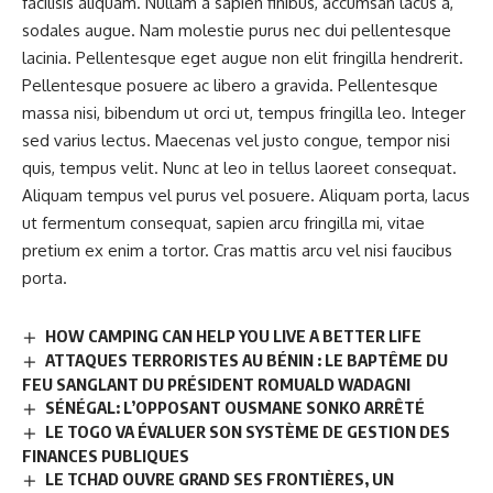
facilisis aliquam. Nullam a sapien finibus, accumsan lacus a,
sodales augue. Nam molestie purus nec dui pellentesque
lacinia. Pellentesque eget augue non elit fringilla hendrerit.
Pellentesque posuere ac libero a gravida. Pellentesque
massa nisi, bibendum ut orci ut, tempus fringilla leo. Integer
sed varius lectus. Maecenas vel justo congue, tempor nisi
quis, tempus velit. Nunc at leo in tellus laoreet consequat.
Aliquam tempus vel purus vel posuere. Aliquam porta, lacus
ut fermentum consequat, sapien arcu fringilla mi, vitae
pretium ex enim a tortor. Cras mattis arcu vel nisi faucibus
porta.
HOW CAMPING CAN HELP YOU LIVE A BETTER LIFE
ATTAQUES TERRORISTES AU BÉNIN : LE BAPTÊME DU
FEU SANGLANT DU PRÉSIDENT ROMUALD WADAGNI
SÉNÉGAL: L’OPPOSANT OUSMANE SONKO ARRÊTÉ
LE TOGO VA ÉVALUER SON SYSTÈME DE GESTION DES
FINANCES PUBLIQUES
LE TCHAD OUVRE GRAND SES FRONTIÈRES, UN