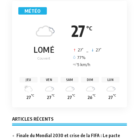
MÉTÉO
27
°C
LOMÉ
°
°
27
_
27
77%
Couvert
5 km/h
JEU
VEN
SAM
DIM
LUN
°C
°C
°C
°C
°C
27
27
27
26
27
ARTICLES RÉCENTS
Finale du Mondial 2030 et crise de la FIFA : Le pacte