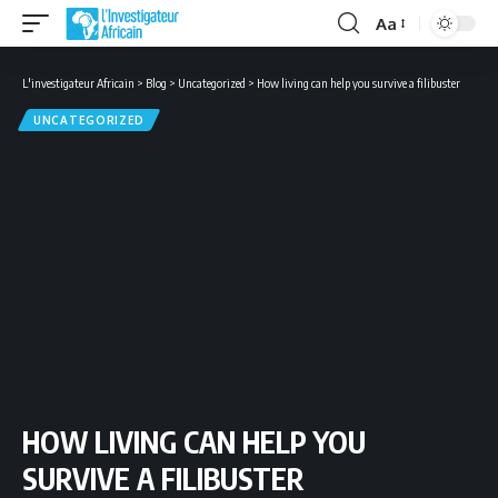
Aa
Font
Resizer
L'investigateur Africain
>
Blog
>
Uncategorized
>
How living can help you survive a filibuster
UNCATEGORIZED
HOW LIVING CAN HELP YOU
SURVIVE A FILIBUSTER