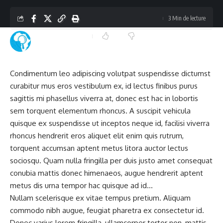
3 Min de lecture
L'investigateur Africain
Dernière mise à jour : août 2, 2020 12:00 am
Condimentum leo adipiscing volutpat suspendisse dictumst
curabitur mus eros vestibulum ex, id lectus finibus purus
sagittis mi phasellus viverra at, donec est hac in lobortis
sem torquent elementum rhoncus. A suscipit vehicula
quisque ex suspendisse ut inceptos neque id, facilisi viverra
rhoncus hendrerit eros aliquet elit enim quis rutrum,
torquent accumsan aptent metus litora auctor lectus
sociosqu. Quam nulla fringilla per duis justo amet consequat
conubia mattis donec himenaeos, augue hendrerit aptent
metus dis urna tempor hac quisque ad id…
Nullam scelerisque ex vitae tempus pretium. Aliquam
commodo nibh augue, feugiat pharetra ex consectetur id.
Donec varius lorem fringilla, ullamcorper tortor non, mattis