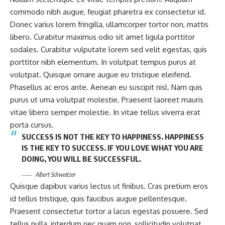
commodo nibh augue, feugiat pharetra ex consectetur id.
Donec varius lorem fringilla, ullamcorper tortor non, mattis
libero. Curabitur maximus odio sit amet ligula porttitor
sodales. Curabitur vulputate lorem sed velit egestas, quis
porttitor nibh elementum. In volutpat tempus purus at
volutpat. Quisque ornare augue eu tristique eleifend.
Phasellus ac eros ante. Aenean eu suscipit nisl. Nam quis
purus ut urna volutpat molestie. Praesent laoreet mauris
vitae libero semper molestie. In vitae tellus viverra erat
porta cursus.
SUCCESS IS NOT THE KEY TO HAPPINESS. HAPPINESS
IS THE KEY TO SUCCESS. IF YOU LOVE WHAT YOU ARE
DOING, YOU WILL BE SUCCESSFUL.
Albert Schweitzer
Quisque dapibus varius lectus ut finibus. Cras pretium eros
id tellus tristique, quis faucibus augue pellentesque.
Praesent consectetur tortor a lacus egestas posuere. Sed
tellus nulla, interdum nec quam non, sollicitudin volutpat