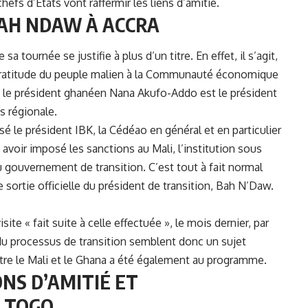
hefs d’Etats vont raffermir les liens d’amitié.
BAH NDAW À ACCRA
tournée se justifie à plus d’un titre. En effet, il s’agit,
 gratitude du peuple malien à la Communauté économique
r, le président ghanéen Nana Akufo-Addo est le président
us régionale.
sé le président IBK, la Cédéao en général et en particulier
avoir imposé les sanctions au Mali, l’institution sous
du gouvernement de transition. C’est tout à fait normal
e sortie officielle du président de transition, Bah N’Daw.
ite « fait suite à celle effectuée », le mois dernier, par
 processus de transition semblent donc un sujet
ntre le Mali et le Ghana a été également au programme.
NS D’AMITIÉ ET
E TOGO