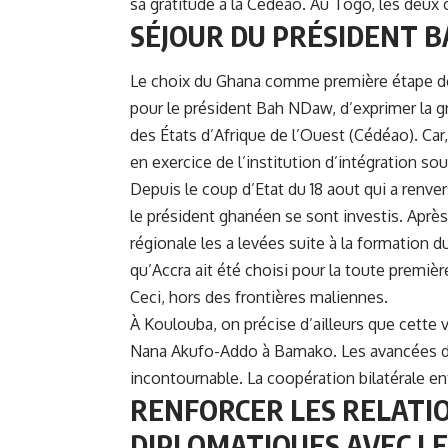
sa gratitude à la Cédéao. Au Togo, les deux c
SÉJOUR DU PRÉSIDENT 
Le choix du Ghana comme première étape de sa 
pour le président
Bah NDaw
, d’exprimer la
des États d’Afrique de l’Ouest (Cédéao). Ca
en exercice de l’institution d’intégration so
Depuis le coup d’Etat du 18 aout qui a renver
le président ghanéen se sont investis. Après 
régionale les a levées suite à la formation 
qu’Accra ait été choisi pour la toute premièr
Ceci, hors des frontières maliennes.
À Koulouba, on précise d’ailleurs que cette vis
Nana Akufo-Addo à Bamako. Les avancées du
incontournable. La coopération bilatérale e
RENFORCER LES RELATIO
DIPLOMATIQUES AVEC L