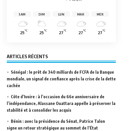
SAM
DIM
LUN
MAR
MER
°C
°C
°C
°C
°C
25
25
27
27
27
ARTICLES RÉCENTS
Sénégal : le prêt de 340 milliards de FCFA de la Banque
mondiale, un signal de confiance après la crise de la dette
cachée
Côte d’Ivoire : à l’occasion du 66e anniversaire de
l’indépendance, Alassane Ouattara appelle à préserver la
stabilité et à consolider les acquis
Bénin : avec la présidence du Sénat, Patrice Talon
signe un retour stratégique au sommet de l’État