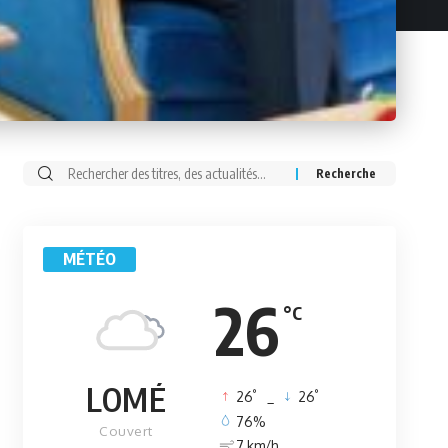
Rechercher:
MÉTÉO
26
°C
LOMÉ
°
°
26
_
26
76%
Couvert
7 km/h