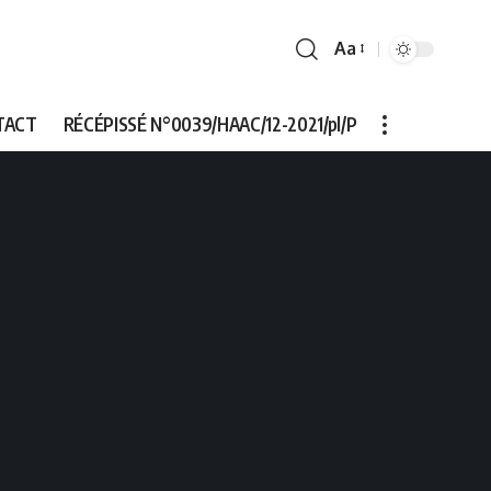
Aa
Font
Resizer
TACT
RÉCÉPISSÉ N°0039/HAAC/12-2021/pl/P