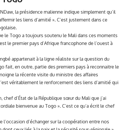
h NDaw, la présidence malienne indique simplement qu’il
affermir les liens d’amitié ». C’est justement dans ce
ogolaise.
r que le Togo a toujours soutenu le Mali dans ces moments
go est le premier pays d’Afrique francophone de l’ouest à
ingbé
appartenait à la ligne réaliste sur la question du
o fait, en outre, partie des premiers pays à reconnaitre le
igne la récente visite du ministre des affaires
C’est véritablement le renforcement des liens d’amitié qui
, chef d’État de la République sœur du Mali que j’ai
 cordiale bienvenue au Togo ». C’est ce qu’a écrit le chef
ffre l’occasion d’échanger sur la coopération entre nos
dont ceux liés à la paix et la sécurité sous-régionale »,