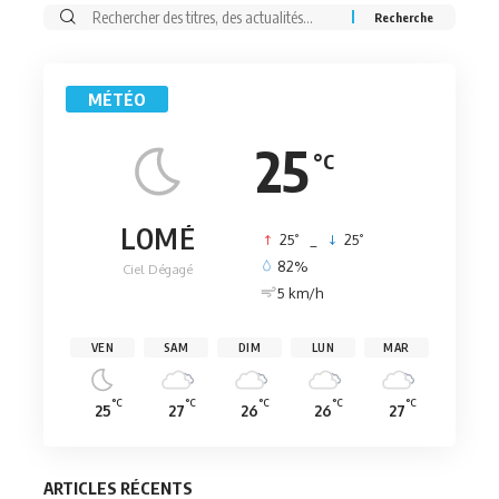
Rechercher:
MÉTÉO
25
°C
LOMÉ
°
°
25
_
25
82%
Ciel Dégagé
5 km/h
VEN
SAM
DIM
LUN
MAR
°C
°C
°C
°C
°C
25
27
26
26
27
ARTICLES RÉCENTS