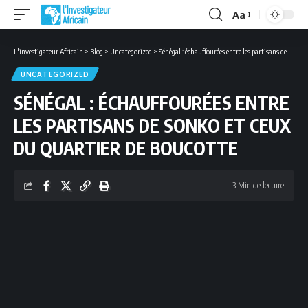
Aa
Font
Resizer
L'investigateur Africain
>
Blog
>
Uncategorized
>
Sénégal : échauffourées entre les partisans de Sonko et ceux du quartier de Boucotte
UNCATEGORIZED
SÉNÉGAL : ÉCHAUFFOURÉES ENTRE
LES PARTISANS DE SONKO ET CEUX
DU QUARTIER DE BOUCOTTE
3 Min de lecture