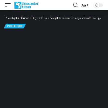
Aa
Font
Resizer
L'investigateur Africain
>
Blog
>
politique
>
Sénégal : la naissance d’une grande coalition d’opposition ébranle Macky Sall
POLITIQUE