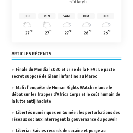
6 km/h
JEU
VEN
SAM
DIM
LUN
°C
°C
°C
°C
°C
27
27
27
26
26
ARTICLES RÉCENTS
Finale du Mondial 2030 et crise de la FIFA : Le pacte
secret supposé de Gianni Infantino au Maroc
Mali : l’enquête de Human Rights Watch relance le
débat sur les frappes d’Africa Corps et le coût humain de
la lutte antijihadiste
Libertés numériques en Guinée : les perturbations des
réseaux sociaux interrogent la gouvernance du pouvoir
Liberia : Saisies records de cocaïne et purge au