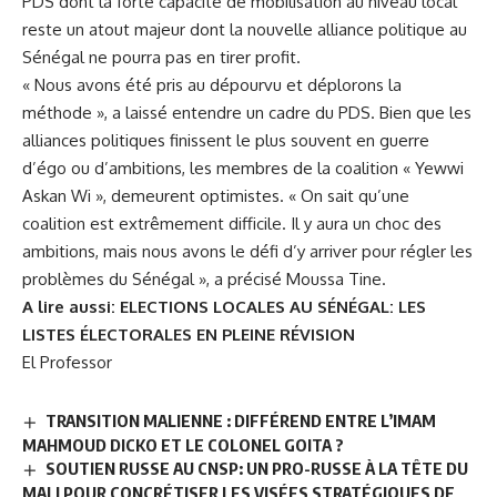
PDS dont la forte capacité de mobilisation au niveau local
reste un atout majeur dont la nouvelle alliance politique au
Sénégal ne pourra pas en tirer profit.
« Nous avons été pris au dépourvu et déplorons la
méthode », a laissé entendre un cadre du PDS. Bien que les
alliances politiques finissent le plus souvent en guerre
d’égo ou d’ambitions, les membres de la coalition « Yewwi
Askan Wi », demeurent optimistes. « On sait qu’une
coalition est extrêmement difficile. Il y aura un choc des
ambitions, mais nous avons le défi d’y arriver pour régler les
problèmes du Sénégal », a précisé Moussa Tine.
A lire aussi:
ELECTIONS LOCALES AU SÉNÉGAL: LES
LISTES ÉLECTORALES EN PLEINE RÉVISION
El Professor
TRANSITION MALIENNE : DIFFÉREND ENTRE L’IMAM
MAHMOUD DICKO ET LE COLONEL GOITA ?
SOUTIEN RUSSE AU CNSP: UN PRO-RUSSE À LA TÊTE DU
MALI POUR CONCRÉTISER LES VISÉES STRATÉGIQUES DE