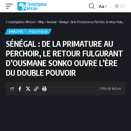
Aa
Font
Resizer
L'investigateur Africain
>
Blog
>
Analyse
>
Sénégal : De la Primature au Perchoir, le retour fulgurant d’Ousmane Sonko ouvre l’ère du double pouvoir
ANALYSE
POLITIQUE
SÉNÉGAL : DE LA PRIMATURE AU
PERCHOIR, LE RETOUR FULGURANT
D’OUSMANE SONKO OUVRE L’ÈRE
DU DOUBLE POUVOIR
5 Min de lecture