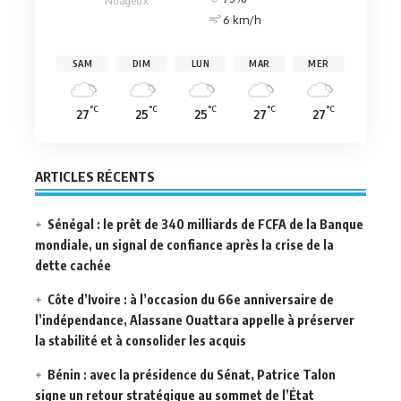
Nuageux
6 km/h
SAM
DIM
LUN
MAR
MER
°C
°C
°C
°C
°C
27
25
25
27
27
ARTICLES RÉCENTS
Sénégal : le prêt de 340 milliards de FCFA de la Banque
mondiale, un signal de confiance après la crise de la
dette cachée
Côte d’Ivoire : à l’occasion du 66e anniversaire de
l’indépendance, Alassane Ouattara appelle à préserver
la stabilité et à consolider les acquis
Bénin : avec la présidence du Sénat, Patrice Talon
signe un retour stratégique au sommet de l’État