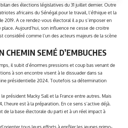
 bilan des élections législatives du 31 juillet dernier. Outre
triotes africains du Sénégal pour le travail, l’éthique et la
e de 2019. A ce rendez-vous électoral il a pu s’imposer en
place. Aujourd’hui, son influence ne cesse de croitre
l est considéré comme l’un des acteurs majeurs de la scène
UN CHEMIN SEMÉ D’EMBUCHES
emps, il subit d’énormes pressions et coup bas venant de
tions à son encontre visent à le dissuader dans sa
aine présidentielle 2024. Toutefois sa détermination
le président Macky Sall et la France entre autres. Mais
4, l’heure est à la préparation. En ce sens s’active déjà.
 de la base électorale du parti et à un réel impact à
 d’orienter tous leurs efforts à enrôler les jeunes primo-