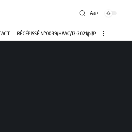
Aa
Font
Resizer
TACT
RÉCÉPISSÉ N°0039/HAAC/12-2021/pl/P