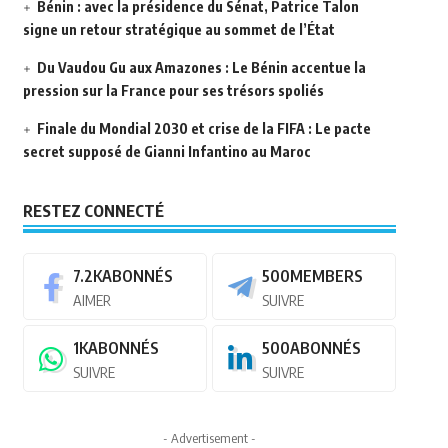
Bénin : avec la présidence du Sénat, Patrice Talon
signe un retour stratégique au sommet de l’État
Du Vaudou Gu aux Amazones : Le Bénin accentue la
pression sur la France pour ses trésors spoliés
Finale du Mondial 2030 et crise de la FIFA : Le pacte
secret supposé de Gianni Infantino au Maroc
RESTEZ CONNECTÉ
7.2K
ABONNÉS
500
MEMBERS
AIMER
SUIVRE
1K
ABONNÉS
500
ABONNÉS
SUIVRE
SUIVRE
- Advertisement -