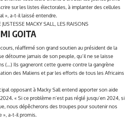
rire sur les listes électorales, à implanter des cellules
l », a-t-il laissé entendre.
E JUSTESSE MACKY SALL, LES RAISONS
IMI GOITA
scours, réaffirmé son grand soutien au président de la
se détourne jamais de son peuple, qu’il ne se laisse
ns (…) Ils gagneront cette guerre contre la gangrène
ation des Maliens et par les efforts de tous les Africains
incipal opposant à Macky Sall entend apporter son aide
lle 2024. « Si ce problème n’est pas réglé jusqu’en 2024, si
ue, nous dépêcherons des troupes pour soutenir nos
 », a-t-il promis.