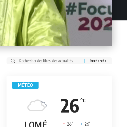
Rechercher:
MÉTÉO
26
°C
LOMÉ
°
°
26
_
26