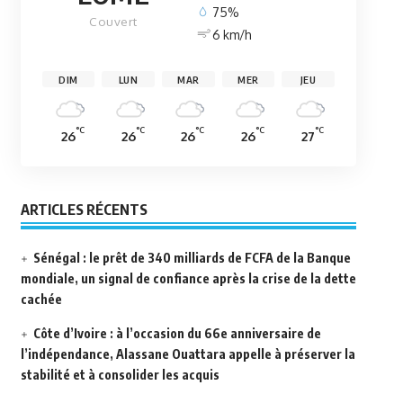
75%
Couvert
6 km/h
DIM
LUN
MAR
MER
JEU
°C
°C
°C
°C
°C
26
26
26
26
27
ARTICLES RÉCENTS
Sénégal : le prêt de 340 milliards de FCFA de la Banque
mondiale, un signal de confiance après la crise de la dette
cachée
Côte d’Ivoire : à l’occasion du 66e anniversaire de
l’indépendance, Alassane Ouattara appelle à préserver la
stabilité et à consolider les acquis