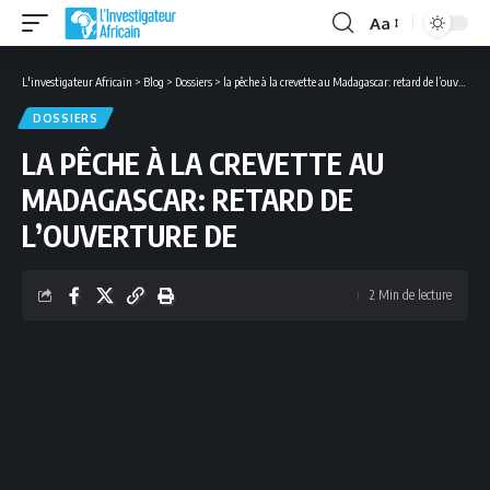
Aa
Font
Resizer
L'investigateur Africain
>
Blog
>
Dossiers
>
la pêche à la crevette au Madagascar: retard de l’ouverture de
DOSSIERS
LA PÊCHE À LA CREVETTE AU
MADAGASCAR: RETARD DE
L’OUVERTURE DE
2 Min de lecture