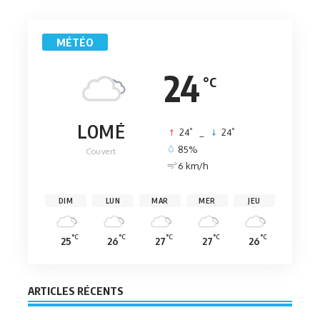
MÉTÉO
24
°C
LOMÉ
°
°
24
_
24
85%
Couvert
6 km/h
DIM
LUN
MAR
MER
JEU
°C
°C
°C
°C
°C
25
26
27
27
26
ARTICLES RÉCENTS