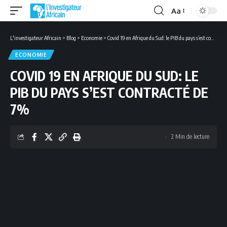
Aa
Font
Resizer
L'investigateur Africain
>
Blog
>
Economie
>
Covid 19 en Afrique du Sud: le PIB du pays s’est contracté de 7%
ECONOMIE
COVID 19 EN AFRIQUE DU SUD: LE
PIB DU PAYS S’EST CONTRACTÉ DE
7%
2 Min de lecture