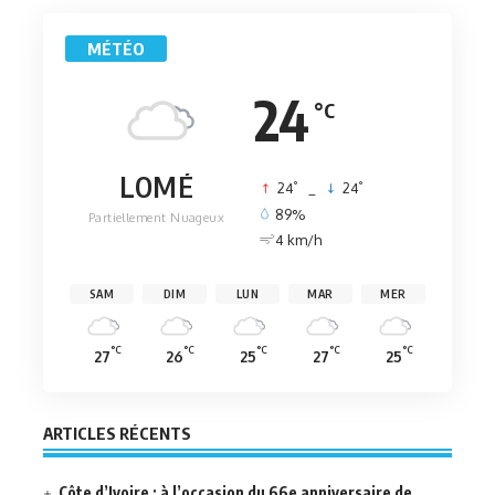
MÉTÉO
24
°C
LOMÉ
°
°
24
_
24
89%
Partiellement Nuageux
4 km/h
SAM
DIM
LUN
MAR
MER
°C
°C
°C
°C
°C
27
26
25
27
25
ARTICLES RÉCENTS
Côte d’Ivoire : à l’occasion du 66e anniversaire de