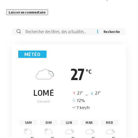
Rechercher:
MÉTÉO
27
°C
LOMÉ
°
°
27
_
27
72%
Couvert
7 km/h
SAM
DIM
LUN
MAR
MER