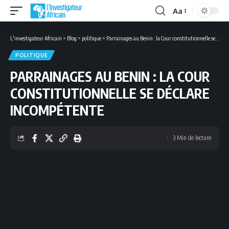
Aa
Font
Resizer
L'investigateur Africain
>
Blog
>
politique
>
Parrainages au Benin : la Cour constitutionnelle se déclare incompétente
POLITIQUE
PARRAINAGES AU BENIN : LA COUR
CONSTITUTIONNELLE SE DÉCLARE
INCOMPÉTENTE
3 Min de lecture