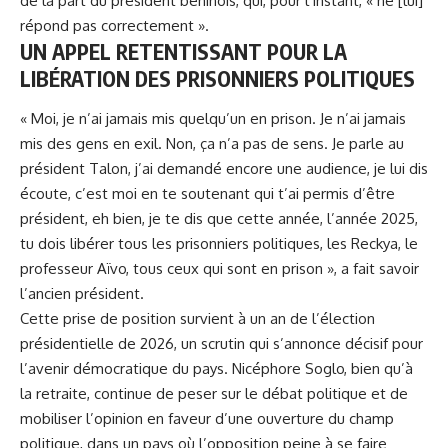
de la part du président béninois, qui, pour l’instant, « ne [lui]
répond pas correctement ».
UN APPEL RETENTISSANT POUR LA
LIBÉRATION DES PRISONNIERS POLITIQUES
« Moi, je n’ai jamais mis quelqu’un en prison. Je n’ai jamais
mis des gens en exil. Non, ça n’a pas de sens. Je parle au
président Talon, j’ai demandé encore une audience, je lui dis
écoute, c’est moi en te soutenant qui t’ai permis d’être
président, eh bien, je te dis que cette année, l’année 2025,
tu dois libérer tous les prisonniers politiques, les Reckya, le
professeur Aïvo, tous ceux qui sont en prison », a fait savoir
l’ancien président.
Cette prise de position survient à un an de l’élection
présidentielle de 2026, un scrutin qui s’annonce décisif pour
l’avenir démocratique du pays. Nicéphore Soglo, bien qu’à
la retraite, continue de peser sur le débat politique et de
mobiliser l’opinion en faveur d’une ouverture du champ
politique, dans un pays où l’opposition peine à se faire