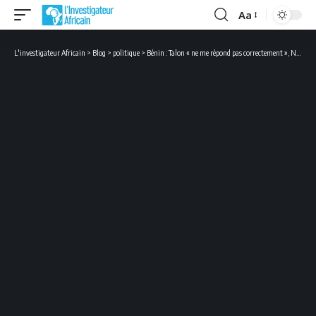
Aa
Font
Resizer
L'investigateur Africain
>
Blog
>
politique
>
Bénin : Talon « ne me répond pas correctement », Nicéphore Soglo