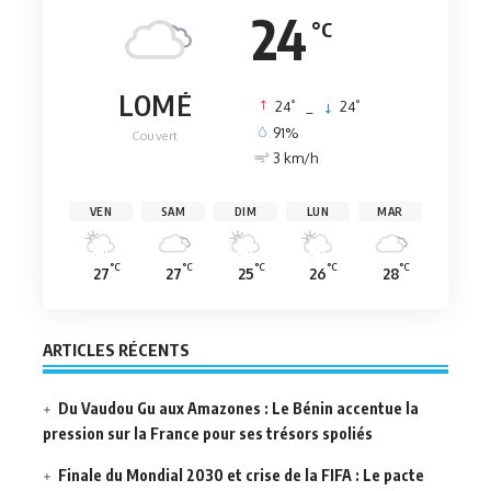
24
°C
LOMÉ
°
°
24
_
24
91%
Couvert
3 km/h
VEN
SAM
DIM
LUN
MAR
°C
°C
°C
°C
°C
27
27
25
26
28
ARTICLES RÉCENTS
Du Vaudou Gu aux Amazones : Le Bénin accentue la
pression sur la France pour ses trésors spoliés
Finale du Mondial 2030 et crise de la FIFA : Le pacte