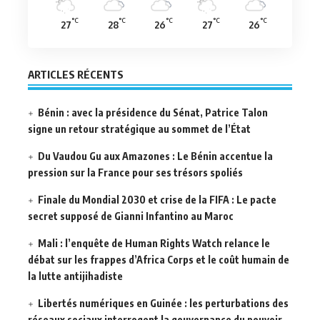
°C
°C
°C
°C
°C
27
28
26
27
26
ARTICLES RÉCENTS
Bénin : avec la présidence du Sénat, Patrice Talon
signe un retour stratégique au sommet de l’État
Du Vaudou Gu aux Amazones : Le Bénin accentue la
pression sur la France pour ses trésors spoliés
Finale du Mondial 2030 et crise de la FIFA : Le pacte
secret supposé de Gianni Infantino au Maroc
Mali : l’enquête de Human Rights Watch relance le
débat sur les frappes d’Africa Corps et le coût humain de
la lutte antijihadiste
Libertés numériques en Guinée : les perturbations des
réseaux sociaux interrogent la gouvernance du pouvoir