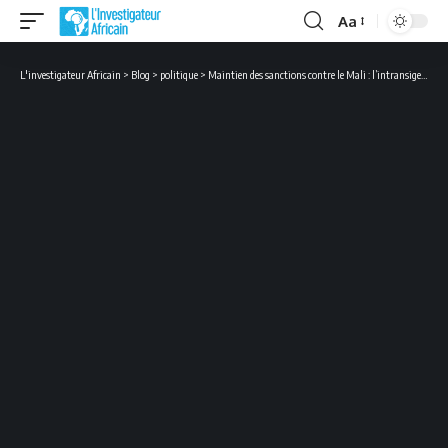
Aa
Font
Resizer
L'investigateur Africain
>
Blog
>
politique
>
Maintien des sanctions contre le Mali : l’intransigeance de la Cédéao fustige