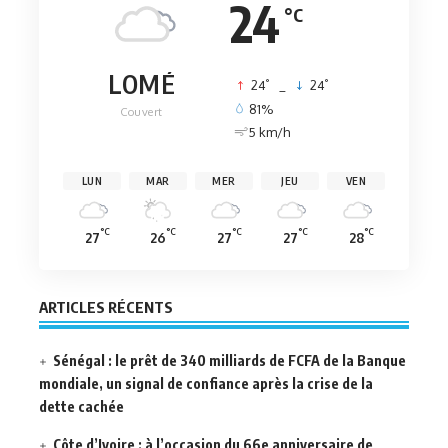
24
°C
LOMÉ
°
°
24
_
24
81%
Couvert
5 km/h
LUN
MAR
MER
JEU
VEN
°C
°C
°C
°C
°C
27
26
27
27
28
ARTICLES RÉCENTS
Sénégal : le prêt de 340 milliards de FCFA de la Banque
mondiale, un signal de confiance après la crise de la
dette cachée
Côte d’Ivoire : à l’occasion du 66e anniversaire de