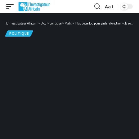
Aa
Font
Resizer
L'investigateur Africain
>
Blog
>
politique
>
Mali : « Il faut être fou pour parler d’élection », la récente sortie du président Goita fait choux gras
POLITIQUE