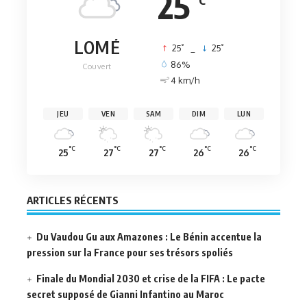
25
LOMÉ
°
°
25
_
25
86%
Couvert
4 km/h
JEU
VEN
SAM
DIM
LUN
°C
°C
°C
°C
°C
25
27
27
26
26
ARTICLES RÉCENTS
Du Vaudou Gu aux Amazones : Le Bénin accentue la
pression sur la France pour ses trésors spoliés
Finale du Mondial 2030 et crise de la FIFA : Le pacte
secret supposé de Gianni Infantino au Maroc