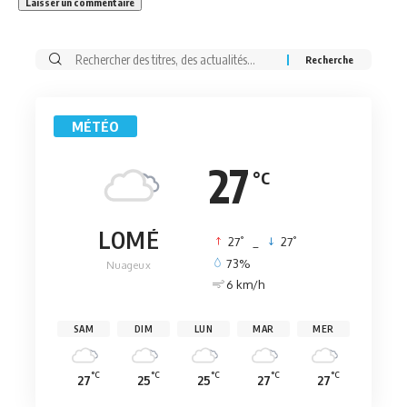
Rechercher:
MÉTÉO
27
°C
LOMÉ
°
°
27
_
27
73%
Nuageux
6 km/h
SAM
DIM
LUN
MAR
MER
°C
°C
°C
°C
°C
27
25
25
27
27