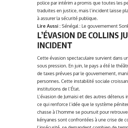
police par intérim a promis que toutes les 
traduites en justice, mais l’incident laisse p
à assurer la sécurité publique.
Lire Aussi :
Sénégal : Le gouvernement Sonko
L’ÉVASION DE COLLINS J
INCIDENT
Cette évasion spectaculaire survient dans u
sous pression. En juin, le pays a été le thé
de taxes prévues par le gouvernement, manife
personnes. Cette instabilité sociale croissant
institutions de l’État.
L’évasion de Jumaisi et des autres détenus i
ce qui renforce l’idée que le système pénite
chasse à l’homme se poursuit pour retrouver C
kényanes sont confrontées à une crise de co
l’insécurité, se demandent combien de temp