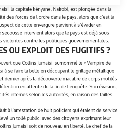
maisi, la capitale kényane,
Nairobi
, est plongée dans la
té des forces de l’ordre dans le pays, alors que c’est la
spect de cette envergure parvient à s’évader en
e secousse intervient alors que le pays est déjà sous
ns violentes contre les politiques gouvernementales.
ES OU EXPLOIT DES FUGITIFS ?
couvert que Collins Jumaisi, surnommé le « Vampire de
i à se faire la belle en découpant le grillage métallique
illet dernier après la découverte macabre de corps mutilés
étention en attente de la fin de l’enquête. Son évasion,
tés internes selon les autorités, en raison des failles
t à l’arrestation de huit policiers qui étaient de service
levé un tollé public, avec des citoyens exprimant leur
Collins Jumaisi soit de nouveau en liberté. Le chef de la