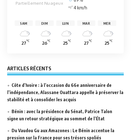
Partiellement Nuageux
4 km/h
SAM
DIM
LUN
MAR
MER
°C
°C
°C
°C
°C
27
26
25
27
25
ARTICLES RÉCENTS
Côte d’Ivoire : à l’occasion du 66e anniversaire de
l’indépendance, Alassane Ouattara appelle à préserver la
stabilité et à consolider les acquis
Bénin : avec la présidence du Sénat, Patrice Talon
signe un retour stratégique au sommet de l’État
Du Vaudou Gu aux Amazones : Le Bénin accentue la
pression sur la France pour ses trésors spoliés