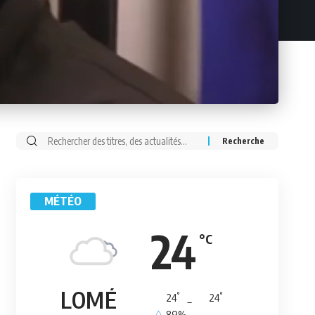
Rechercher:
MÉTÉO
24
°C
LOMÉ
°
°
24
_
24
89%