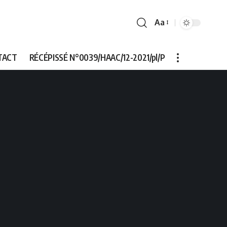
Aa
Font
Resizer
TACT
RÉCÉPISSÉ N°0039/HAAC/12-2021/pl/P