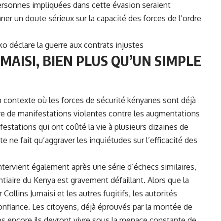
personnes impliquées dans cette évasion seraient
laner un doute sérieux sur la capacité des forces de l’ordre
 déclare la guerre aux contrats injustes
UMAISI, BIEN PLUS QU’UN SIMPLE
n contexte où les forces de sécurité kényanes sont déjà
âtre de manifestations violentes contre les augmentations
stations qui ont coûté la vie à plusieurs dizaines de
e ne fait qu’aggraver les inquiétudes sur l’efficacité des
ntervient également après une série d’échecs similaires,
ntiaire du Kenya est gravement défaillant. Alors que la
ollins Jumaisi et les autres fugitifs, les autorités
nfiance. Les citoyens, déjà éprouvés par la montée de
s encore ils devront vivre sous la menace constante de