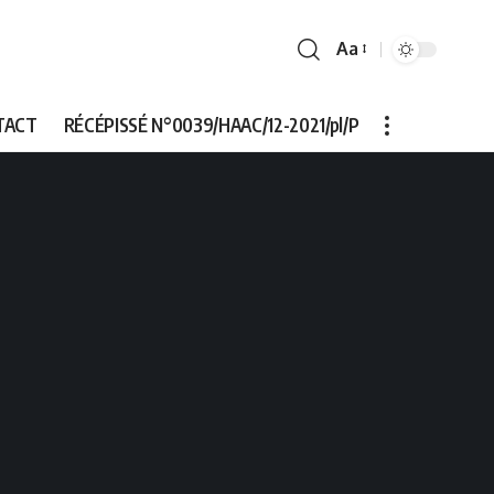
Aa
Font
Resizer
TACT
RÉCÉPISSÉ N°0039/HAAC/12-2021/pl/P