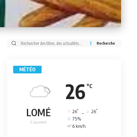
Rechercher:
MÉTÉO
26
°C
LOMÉ
°
°
26
_
26
75%
Couvert
6 km/h