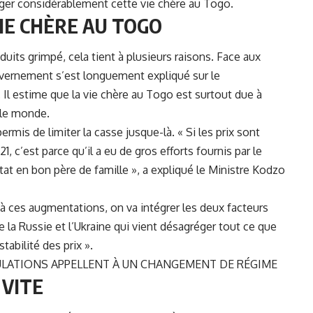
ger considérablement cette vie chère au Togo.
VIE CHÈRE AU TOGO
oduits grimpé, cela tient à plusieurs raisons. Face aux
uvernement s’est longuement expliqué sur le
. Il estime que la vie chère au Togo est surtout due à
 le monde.
mis de limiter la casse jusque-là. « Si les prix sont
1, c’est parce qu’il a eu de gros efforts fournis par le
at en bon père de famille », a expliqué le Ministre
Kodzo
s à ces augmentations, on va intégrer les deux facteurs
 la Russie et l’Ukraine qui vient désagréger tout ce que
abilité des prix ».
PULATIONS APPELLENT À UN CHANGEMENT DE RÉGIME
 VITE