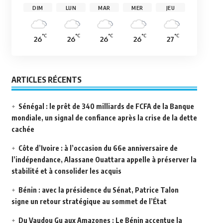
DIM
LUN
MAR
MER
JEU
°C
°C
°C
°C
°C
26
26
26
26
27
ARTICLES RÉCENTS
Sénégal : le prêt de 340 milliards de FCFA de la Banque
mondiale, un signal de confiance après la crise de la dette
cachée
Côte d’Ivoire : à l’occasion du 66e anniversaire de
l’indépendance, Alassane Ouattara appelle à préserver la
stabilité et à consolider les acquis
Bénin : avec la présidence du Sénat, Patrice Talon
signe un retour stratégique au sommet de l’État
Du Vaudou Gu aux Amazones : Le Bénin accentue la