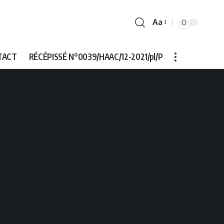
Aa
Font
Resizer
TACT
RÉCÉPISSÉ N°0039/HAAC/12-2021/pl/P