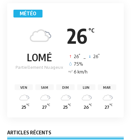
MÉTÉO
26
°C
LOMÉ
°
°
26
_
26
75%
Partiellement Nuageux
6 km/h
VEN
SAM
DIM
LUN
MAR
°C
°C
°C
°C
°C
25
27
25
26
27
ARTICLES RÉCENTS