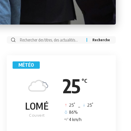
Rechercher:
MÉTÉO
25
°C
LOMÉ
°
°
25
_
25
86%
Couvert
4 km/h