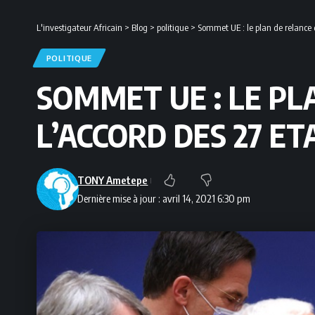
L'investigateur Africain
>
Blog
>
politique
>
Sommet UE : le plan de relance de
POLITIQUE
SOMMET UE : LE PL
L’ACCORD DES 27 ET
TONY Ametepe
Dernière mise à jour : avril 14, 2021 6:30 pm