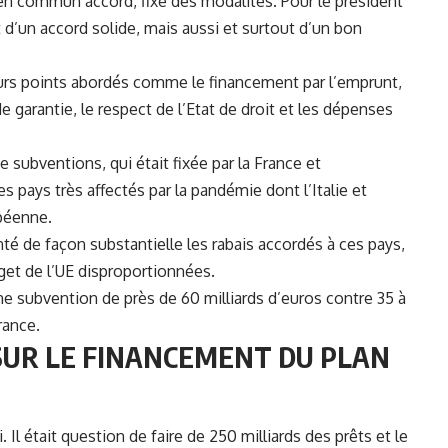
, en commun accord, fixé des
modalités.
Pour le président
 d’un accord solide, mais aussi et surtout d’un bon
urs points abordés comme le
financement
par l’emprunt,
 garantie, le respect de l’Etat de droit et les dépenses
de subventions, qui était fixée par la France et
es pays très affectés par la pandémie dont l’Italie et
opéenne.
té de façon substantielle les rabais accordés à ces pays,
get de l’UE disproportionnées.
e subvention de près de 60 milliards d’euros contre 35 à
rance.
SUR LE FINANCEMENT DU PLAN
. Il était question de faire de 250 milliards des prêts et le