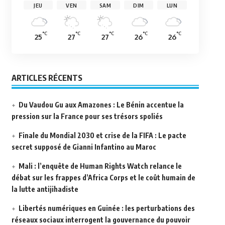
JEU
VEN
SAM
DIM
LUN
°C
°C
°C
°C
°C
25
27
27
26
26
ARTICLES RÉCENTS
Du Vaudou Gu aux Amazones : Le Bénin accentue la
pression sur la France pour ses trésors spoliés
Finale du Mondial 2030 et crise de la FIFA : Le pacte
secret supposé de Gianni Infantino au Maroc
Mali : l’enquête de Human Rights Watch relance le
débat sur les frappes d’Africa Corps et le coût humain de
la lutte antijihadiste
Libertés numériques en Guinée : les perturbations des
réseaux sociaux interrogent la gouvernance du pouvoir