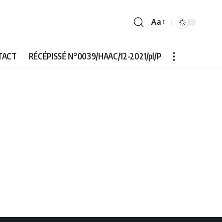
Aa
Font
Resizer
TACT
RÉCÉPISSÉ N°0039/HAAC/12-2021/pl/P