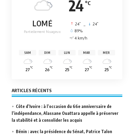
24
°C
LOMÉ
°
°
24
_
24
89%
Partiellement Nuageux
4 km/h
SAM
DIM
LUN
MAR
MER
°C
°C
°C
°C
°C
27
26
25
27
25
ARTICLES RÉCENTS
Côte d’Ivoire : à l’occasion du 66e anniversaire de
l’indépendance, Alassane Ouattara appelle à préserver
la stabilité et à consolider les acquis
Bénin : avec la présidence du Sénat, Patrice Talon