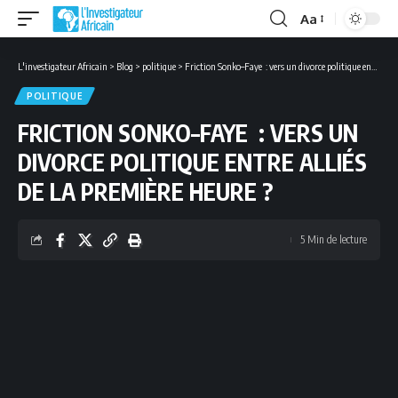
Aa
Font
Resizer
L'investigateur Africain
>
Blog
>
politique
>
Friction Sonko–Faye : vers un divorce politique entre alliés de la première heure ?
POLITIQUE
FRICTION SONKO–FAYE : VERS UN
DIVORCE POLITIQUE ENTRE ALLIÉS
DE LA PREMIÈRE HEURE ?
5 Min de lecture