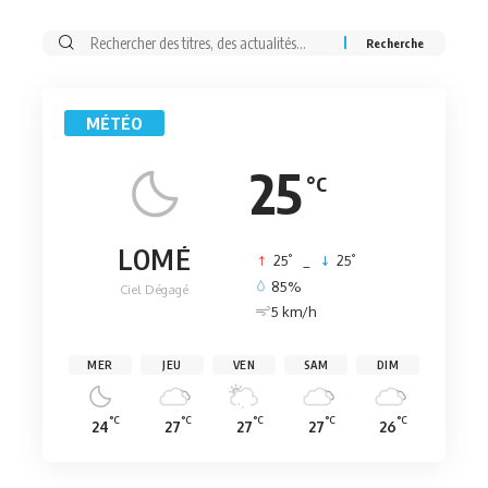
Rechercher:
MÉTÉO
25
°C
LOMÉ
°
°
25
_
25
85%
Ciel Dégagé
5 km/h
MER
JEU
VEN
SAM
DIM
°C
°C
°C
°C
°C
24
27
27
27
26