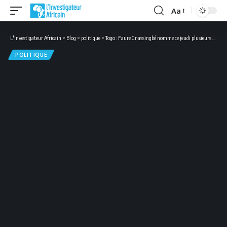
Aa
Font
Resizer
L'investigateur Africain
>
Blog
>
politique
>
Togo : Faure Gnassingbé nomme ce jeudi plusieurs ministres jeunes
POLITIQUE