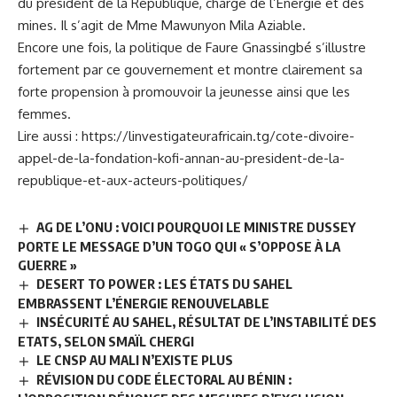
du président de la République, chargé de l’Energie et des
mines. Il s’agit de Mme Mawunyon Mila Aziable.
Encore une fois, la politique de Faure Gnassingbé s’illustre
fortement par ce gouvernement et montre clairement sa
forte propension à promouvoir la jeunesse ainsi que les
femmes.
Lire aussi :
https://linvestigateurafricain.tg/cote-divoire-
appel-de-la-fondation-kofi-annan-au-president-de-la-
republique-et-aux-acteurs-politiques/
AG DE L’ONU : VOICI POURQUOI LE MINISTRE DUSSEY
PORTE LE MESSAGE D’UN TOGO QUI « S’OPPOSE À LA
GUERRE »
DESERT TO POWER : LES ÉTATS DU SAHEL
EMBRASSENT L’ÉNERGIE RENOUVELABLE
INSÉCURITÉ AU SAHEL, RÉSULTAT DE L’INSTABILITÉ DES
ETATS, SELON SMAÏL CHERGI
LE CNSP AU MALI N’EXISTE PLUS
RÉVISION DU CODE ÉLECTORAL AU BÉNIN :