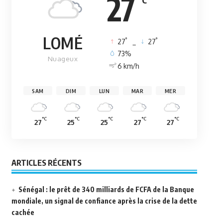
27
LOMÉ
°
°
27
_
27
73%
Nuageux
6 km/h
SAM
DIM
LUN
MAR
MER
°C
°C
°C
°C
°C
27
25
25
27
27
ARTICLES RÉCENTS
Sénégal : le prêt de 340 milliards de FCFA de la Banque
mondiale, un signal de confiance après la crise de la dette
cachée