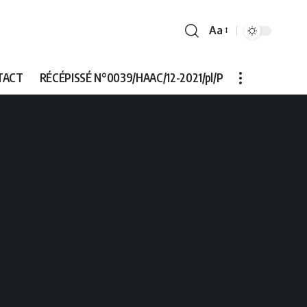
Aa
Font
Resizer
TACT
RÉCÉPISSÉ N°0039/HAAC/12-2021/pl/P