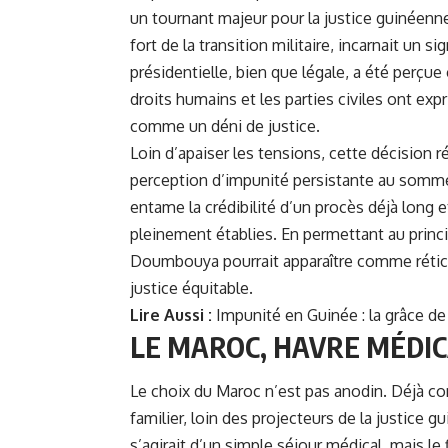
un tournant majeur pour la justice guinéen
fort de la transition militaire, incarnait un s
présidentielle, bien que légale, a été perçu
droits humains et les parties civiles ont exp
comme un déni de justice.
Loin d’apaiser les tensions, cette décision 
perception d’impunité persistante au sommet
entame la crédibilité d’un procès déjà long et
pleinement établies. En permettant au princip
Doumbouya pourrait apparaître comme rétic
justice équitable.
Lire Aussi :
Impunité en Guinée : la grâce
LE MAROC, HAVRE MÉDIC
Le choix du Maroc n’est pas anodin. Déjà co
familier, loin des projecteurs de la justice g
s’agirait d’un simple séjour médical, mais le