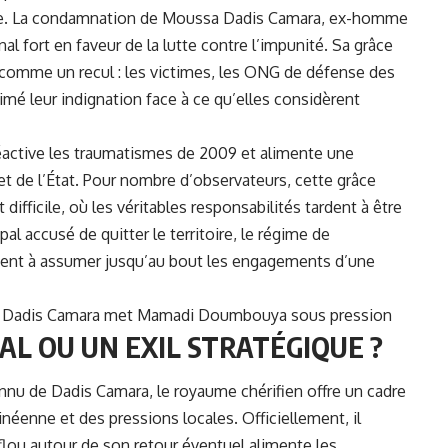
ne. La condamnation de
Moussa Dadis Camara
, ex-homme
ignal fort en faveur de la lutte contre l’impunité. Sa grâce
e comme un recul : les victimes, les ONG de défense des
rimé leur indignation face à ce qu’elles considèrent
réactive les traumatismes de 2009 et alimente une
 de l’État. Pour nombre d’observateurs, cette grâce
 difficile, où les véritables responsabilités tardent à être
al accusé de quitter le territoire, le régime de
ent à assumer jusqu’au bout les engagements d’une
 de Dadis Camara met Mamadi Doumbouya sous pression
AL OU UN EXIL STRATÉGIQUE ?
nnu de Dadis Camara, le royaume chérifien offre un cadre
uinéenne et des pressions locales. Officiellement, il
 flou autour de son retour éventuel alimente les