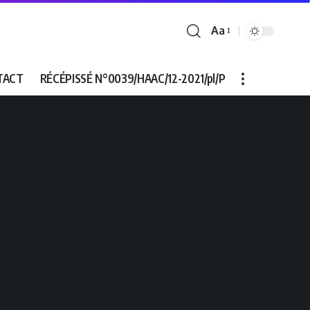
Aa
Font
Resizer
TACT
RÉCÉPISSÉ N°0039/HAAC/12-2021/pl/P