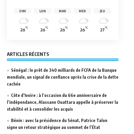
DIM
LUN
MAR
MER
JEU
°C
°C
°C
°C
°C
26
26
26
26
27
ARTICLES RÉCENTS
Sénégal : le prêt de 340 milliards de FCFA de la Banque
mondiale, un signal de confiance après la crise de la dette
cachée
Côte d’Ivoire : à l’occasion du 66e anniversaire de
l’indépendance, Alassane Ouattara appelle à préserver la
stabilité et à consolider les acquis
Bénin : avec la présidence du Sénat, Patrice Talon
signe un retour stratégique au sommet de l’État