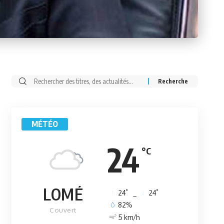
Rechercher:
MÉTÉO
24
°C
LOMÉ
°
°
24
_
24
82%
Couvert
5 km/h