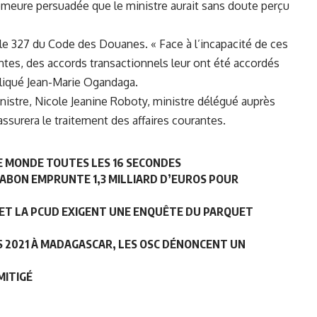
demeure persuadée que le ministre aurait sans doute perçu
icle 327 du Code des Douanes. « Face à l’incapacité de ces
tes, des accords transactionnels leur ont été accordés
xpliqué Jean-Marie Ogandaga.
istre, Nicole Jeanine Roboty, ministre délégué auprès
assurera le traitement des affaires courantes.
LE MONDE TOUTES LES 16 SECONDES
GABON EMPRUNTE 1,3 MILLIARD D’EUROS POUR
LP ET LA PCUD EXIGENT UNE ENQUÊTE DU PARQUET
ES 2021 À MADAGASCAR, LES OSC DÉNONCENT UN
MITIGÉ