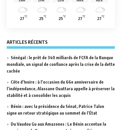
SAM
DIM
LUN
MAR
MER
°C
°C
°C
°C
°C
27
25
25
27
27
ARTICLES RÉCENTS
Sénégal : le prêt de 340 milliards de FCFA de la Banque
mondiale, un signal de confiance après la crise de la dette
cachée
Côte d’Ivoire : à l’occasion du 66e anniversaire de
l’indépendance, Alassane Ouattara appelle à préserver la
stabilité et à consolider les acquis
Bénin : avec la présidence du Sénat, Patrice Talon
signe un retour stratégique au sommet de l’État
Du Vaudou Gu aux Amazones : Le Bénin accentue la