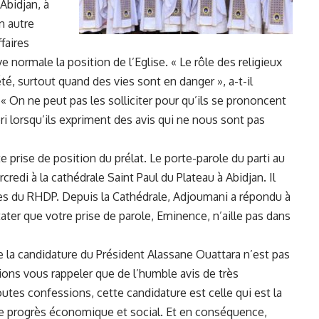
Abidjan, à
n autre
faires
e normale la position de l’Eglise. « Le rôle des religieux
été, surtout quand des vies sont en danger », a-t-il
. « On ne peut pas les solliciter pour qu’ils se prononcent
ri lorsqu’ils expriment des avis qui ne nous sont pas
 prise de position du prélat. Le porte-parole du parti au
edi à la cathédrale Saint Paul du Plateau à Abidjan. Il
ques du RHDP. Depuis la Cathédrale, Adjoumani a répondu à
ater que votre prise de parole, Eminence, n’aille pas dans
e la candidature du Président Alassane Ouattara n’est pas
ions vous rappeler que de l’humble avis de très
utes confessions, cette candidature est celle qui est la
é, le progrès économique et social. Et en conséquence,