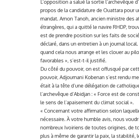
L’opposition a salué la sortie l’archevêque d’
propos de la candidature de Ouattara pour u
mandat. Amon Tanoh, ancien ministre des af
étrangères, qui a quitté le navire RHDP, trouv
est de prendre position sur les faits de soci
déclaré, dans un entretien à un journal local
quand cela nous arrange et les clouer au pilo
favorables », s’est-t-il justifié.
Du côté du pouvoir, on est offusqué par cette
pouvoir, Adjoumani Kobenan s’est rendu mercr
était à la tête d’une délégation de catholi
l’archevêque d’Abidjan : « Force est de const
le sens de l’apaisement du climat social ».
« Concernant votre affirmation selon laquell
nécessaire. À votre humble avis, nous voudr
nombreux Ivoiriens de toutes origines, de to
plus à même de garantir la paix, la stabilit