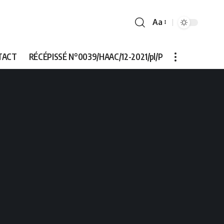
Aa
Font
Resizer
TACT
RÉCÉPISSÉ N°0039/HAAC/12-2021/pl/P