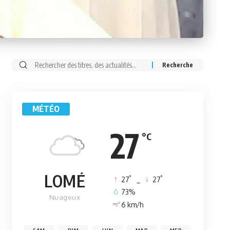
Rechercher:
MÉTÉO
27
°C
LOMÉ
°
°
27
_
27
73%
Nuageux
6 km/h