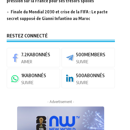
pression sur la France pour ses trésors spoliés
Finale du Mondial 2030 et crise de la FIFA : Le pacte
secret supposé de Gianni Infantino au Maroc
RESTEZ CONNECTÉ
7.2K
ABONNÉS
500
MEMBERS
AIMER
SUIVRE
1K
ABONNÉS
500
ABONNÉS
SUIVRE
SUIVRE
- Advertisement -