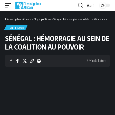
Aa
Font
Resizer
L'investigateur Africain
>
Blog
>
politique
>
Sénégal : hémorragie au sein de la coalition au pouvoir
POLITIQUE
SÉNÉGAL : HÉMORRAGIE AU SEIN DE
LA COALITION AU POUVOIR
2 Min de lecture