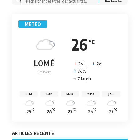
Rechercher:
MÉTÉO
26
°C
LOMÉ
°
°
26
_
26
76%
Couvert
7 km/h
DIM
LUN
MAR
MER
JEU
°C
°C
°C
°C
°C
25
26
27
26
27
ARTICLES RÉCENTS