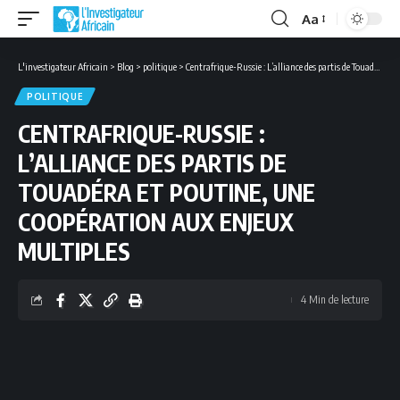
Aa
Font
Resizer
L'investigateur Africain
>
Blog
>
politique
>
Centrafrique-Russie : L’alliance des partis de Touadéra et Poutine, une coopération aux enjeux multiples
POLITIQUE
CENTRAFRIQUE-RUSSIE :
L’ALLIANCE DES PARTIS DE
TOUADÉRA ET POUTINE, UNE
COOPÉRATION AUX ENJEUX
MULTIPLES
4 Min de lecture