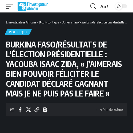
Aa
Font
Resizer
L'investigateur Africain
>
Blog
>
politique
>
Burkina Faso/Résultats de l’élection présidentielle : Yacouba Isaac Zida, « j’aimerais bien pouvoir féliciter le candidat déclaré gagnant mais je ne puis pas le faire »
POLITIQUE
BURKINA FASO/RÉSULTATS DE
L’ÉLECTION PRÉSIDENTIELLE :
YACOUBA ISAAC ZIDA, « J’AIMERAIS
BIEN POUVOIR FÉLICITER LE
CANDIDAT DÉCLARÉ GAGNANT
MAIS JE NE PUIS PAS LE FAIRE »
4 Min de lecture