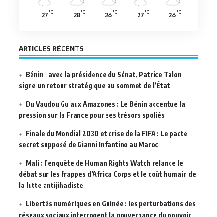
°C
°C
°C
°C
°C
27
28
26
27
26
ARTICLES RÉCENTS
Bénin : avec la présidence du Sénat, Patrice Talon
signe un retour stratégique au sommet de l’État
Du Vaudou Gu aux Amazones : Le Bénin accentue la
pression sur la France pour ses trésors spoliés
Finale du Mondial 2030 et crise de la FIFA : Le pacte
secret supposé de Gianni Infantino au Maroc
Mali : l’enquête de Human Rights Watch relance le
débat sur les frappes d’Africa Corps et le coût humain de
la lutte antijihadiste
Libertés numériques en Guinée : les perturbations des
réseaux sociaux interrogent la gouvernance du pouvoir