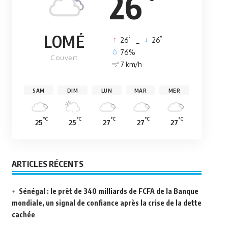
26
LOMÉ
°
°
26
_
26
76%
Couvert
7 km/h
SAM
DIM
LUN
MAR
MER
°C
°C
°C
°C
°C
25
25
27
27
27
ARTICLES RÉCENTS
Sénégal : le prêt de 340 milliards de FCFA de la Banque
mondiale, un signal de confiance après la crise de la dette
cachée