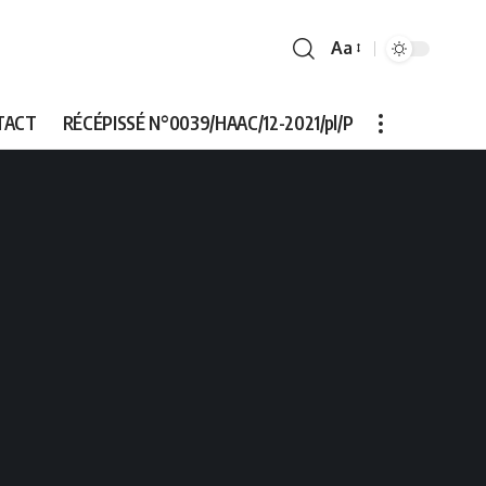
Aa
Font
Resizer
TACT
RÉCÉPISSÉ N°0039/HAAC/12-2021/pl/P