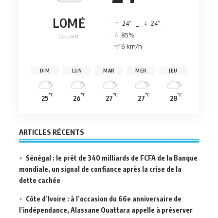
LOMÉ
°
°
24
_
24
85%
Couvert
6 km/h
DIM
LUN
MAR
MER
JEU
°C
°C
°C
°C
°C
25
26
27
27
28
ARTICLES RÉCENTS
Sénégal : le prêt de 340 milliards de FCFA de la Banque
mondiale, un signal de confiance après la crise de la
dette cachée
Côte d’Ivoire : à l’occasion du 66e anniversaire de
l’indépendance, Alassane Ouattara appelle à préserver